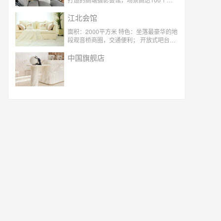
目前拥有礼服300多套，4对1专属贴心服
务。
江北会馆
面积：2000平方米 特色：坐落最豪华的地
段观音桥商圈，交通便利； 开放式吧台，
独立化妆间，咖啡休息间； 四对一专属服
务，老公式体贴呵护 超过100个场景 ，
中国旗舰店
300套服装选择，紫外线无菌消毒；