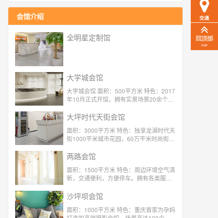
会馆介绍
全明星定制馆
大学城会馆
大学城会馆 面积：500平方米 特色：2017
年10月正式开馆，拥有实景场景20余个，
服装100余套！私密性高，会馆每天仅接
待顾客4对。
大坪时代天街会馆
面积：3000平方米 特色：独享龙湖时代天
街1000平米城市花园，60万平米时尚街
景，作为玛瑞莎重庆首家户内外结合场
馆，更拥有浪漫屋顶花园。摄影空间超4m
两路会馆
挑高，4D实景影棚，M&S儿童天堂定制礼
面积：1500平方米 特色：周边环境空气清
服，每季度更新。
新，交通便利，方便停车。拥有各类服装
300余套，4对1的服务给您尊崇的体验
沙坪坝会馆
面积：1000平方米 特色：重庆首家为孕妈
打造的高端摄影会馆，场景高达100个，