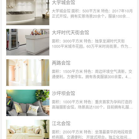
大学城会馆
大学城会馆 面积：500平方米 特色：2017年10月
正式开馆，拥有实景场景20余个，服装100余
套！私密性高，会馆每天仅接待顾客4对。
大坪时代天街会馆
面积：3000平方米 特色：独享龙湖时代天街
1000平米城市花园，60万平米时尚街景，作为玛
瑞莎重庆首家户内外结合场馆，更拥有浪漫屋顶
花园。摄影空间超4m挑高，4D实景影棚，M&S
两路会馆
儿童天堂定制礼服，每季度更新。
面积：1500平方米 特色：周边环境空气清新，交
通便利，方便停车。拥有各类服装300余套，4对
1的服务给您尊崇的体验
沙坪坝会馆
面积：1000平方米 特色：重庆首家为孕妈打造的
高端摄影会馆，场景高达100个，目前拥有礼服
300多套，4对1专属贴心服务。
江北会馆
面积：2000平方米 特色：坐落最豪华的地段观音
桥商圈，交通便利； 开放式吧台，独立化妆间，