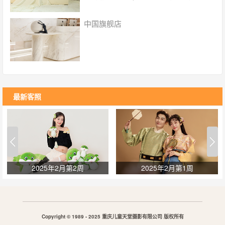
咖啡休息间； 四对一专属服务，老公式体贴呵护
超过100个场景 ，300套服装选择，紫外线无菌消
中国旗舰店
毒；
最新客照
2025年2月第2周
2025年2月第1周
Copyright © 1989 - 2025 重庆儿童天堂摄影有限公司 版权所有