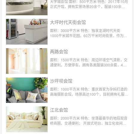
大学城会馆 面积：500平方米 特色：2017年10月
正式开馆，拥有实景场景20余个，服装100余
套！私密性高，会馆每天仅接待顾客4对。
大坪时代天街会馆
面积：3000平方米 特色：独享龙湖时代天街
1000平米城市花园，60万平米时尚街景，作为玛
瑞莎重庆首家户内外结合场馆，更拥有浪漫屋顶
花园。摄影空间超4m挑高，4D实景影棚，M&S
两路会馆
儿童天堂定制礼服，每季度更新。
面积：1500平方米 特色：周边环境空气清新，交
通便利，方便停车。拥有各类服装300余套，4对
1的服务给您尊崇的体验
沙坪坝会馆
面积：1000平方米 特色：重庆首家为孕妈打造的
高端摄影会馆，场景高达100个，目前拥有礼服
300多套，4对1专属贴心服务。
江北会馆
面积：2000平方米 特色：坐落最豪华的地段观音
桥商圈，交通便利； 开放式吧台，独立化妆间，
咖啡休息间； 四对一专属服务，老公式体贴呵护
超过100个场景 ，300套服装选择，紫外线无菌消