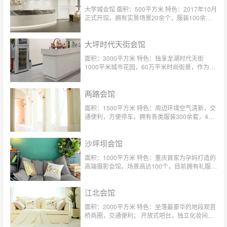
大学城会馆 面积：500平方米 特色：2017年10月
正式开馆，拥有实景场景20余个，服装100余
套！私密性高，会馆每天仅接待顾客4对。
大坪时代天街会馆
面积：3000平方米 特色：独享龙湖时代天街
1000平米城市花园，60万平米时尚街景，作为玛
瑞莎重庆首家户内外结合场馆，更拥有浪漫屋顶
花园。摄影空间超4m挑高，4D实景影棚，M&S
两路会馆
儿童天堂定制礼服，每季度更新。
面积：1500平方米 特色：周边环境空气清新，交
通便利，方便停车。拥有各类服装300余套，4对
1的服务给您尊崇的体验
沙坪坝会馆
面积：1000平方米 特色：重庆首家为孕妈打造的
高端摄影会馆，场景高达100个，目前拥有礼服
300多套，4对1专属贴心服务。
江北会馆
面积：2000平方米 特色：坐落最豪华的地段观音
桥商圈，交通便利； 开放式吧台，独立化妆间，
咖啡休息间； 四对一专属服务，老公式体贴呵护