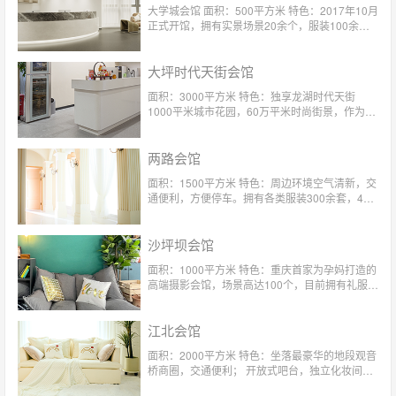
大学城会馆 面积：500平方米 特色：2017年10月
正式开馆，拥有实景场景20余个，服装100余
套！私密性高，会馆每天仅接待顾客4对。
大坪时代天街会馆
面积：3000平方米 特色：独享龙湖时代天街
1000平米城市花园，60万平米时尚街景，作为玛
瑞莎重庆首家户内外结合场馆，更拥有浪漫屋顶
花园。摄影空间超4m挑高，4D实景影棚，M&S
两路会馆
儿童天堂定制礼服，每季度更新。
面积：1500平方米 特色：周边环境空气清新，交
通便利，方便停车。拥有各类服装300余套，4对
1的服务给您尊崇的体验
沙坪坝会馆
面积：1000平方米 特色：重庆首家为孕妈打造的
高端摄影会馆，场景高达100个，目前拥有礼服
300多套，4对1专属贴心服务。
江北会馆
面积：2000平方米 特色：坐落最豪华的地段观音
桥商圈，交通便利； 开放式吧台，独立化妆间，
咖啡休息间； 四对一专属服务，老公式体贴呵护