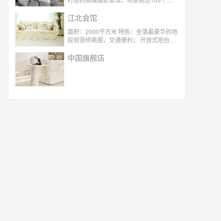
目前拥有礼服300多套，4对1专属贴心服
务。
江北会馆
面积：2000平方米 特色：坐落最豪华的地
段观音桥商圈，交通便利； 开放式吧台，
独立化妆间，咖啡休息间； 四对一专属服
务，老公式体贴呵护 超过100个场景 ，
中国旗舰店
300套服装选择，紫外线无菌消毒；