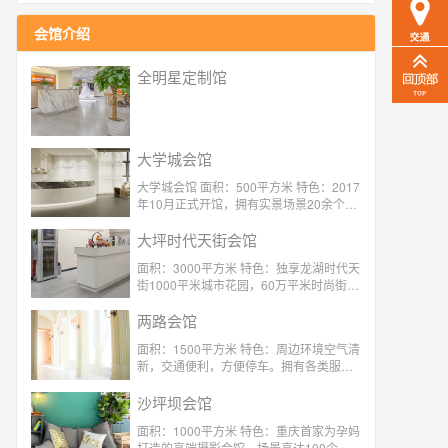
会馆介绍
全明星定制馆
大学城会馆
大学城会馆 面积：500平方米 特色：2017
年10月正式开馆，拥有实景场景20余个，
服装100余套！私密性高，会馆每天仅接
待顾客4对。
大坪时代天街会馆
面积：3000平方米 特色：独享龙湖时代天
街1000平米城市花园，60万平米时尚街
景，作为玛瑞莎重庆首家户内外结合场
馆，更拥有浪漫屋顶花园。摄影空间超4m
两路会馆
挑高，4D实景影棚，M&S儿童天堂定制礼
面积：1500平方米 特色：周边环境空气清
服，每季度更新。
新，交通便利，方便停车。拥有各类服装
300余套，4对1的服务给您尊崇的体验
沙坪坝会馆
面积：1000平方米 特色：重庆首家为孕妈
打造的高端摄影会馆，场景高达100个，