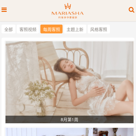
全部
客照视频
每周客照
主题上新
风格客照
8月第1周