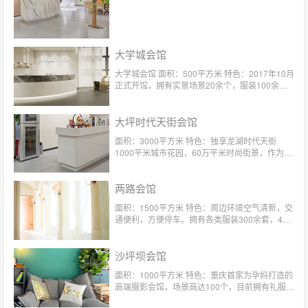
大学城会馆
大学城会馆 面积：500平方米 特色：2017年10月
正式开馆，拥有实景场景20余个，服装100余
套！私密性高，会馆每天仅接待顾客4对。
大坪时代天街会馆
面积：3000平方米 特色：独享龙湖时代天街
1000平米城市花园，60万平米时尚街景，作为玛
瑞莎重庆首家户内外结合场馆，更拥有浪漫屋顶
花园。摄影空间超4m挑高，4D实景影棚，M&S
两路会馆
儿童天堂定制礼服，每季度更新。
面积：1500平方米 特色：周边环境空气清新，交
通便利，方便停车。拥有各类服装300余套，4对
1的服务给您尊崇的体验
沙坪坝会馆
面积：1000平方米 特色：重庆首家为孕妈打造的
高端摄影会馆，场景高达100个，目前拥有礼服
300多套，4对1专属贴心服务。