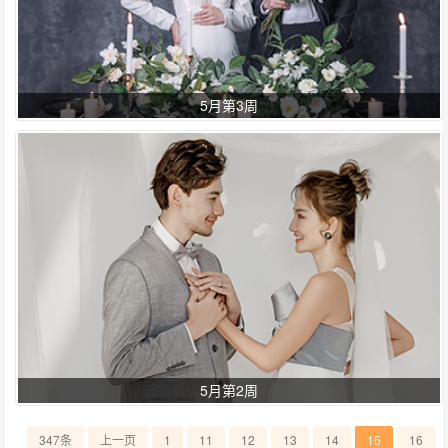
5月第3周
5月第2周
.
347条
上一页
1
11
12
13
14
15
16