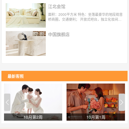
江北会馆
面积：2000平方米 特色：坐落最豪华的地段观音
桥商圈，交通便利； 开放式吧台，独立化妆间，
咖啡休息间； 四对一专属服务，老公式体贴呵护
超过100个场景 ，300套服装选择，紫外线无菌消
中国旗舰店
毒；
最新客照
10月第2周
10月第1周